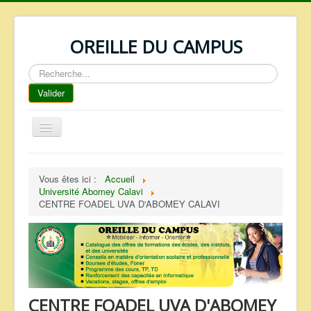
OREILLE DU CAMPUS
Rechercher
Valider
Basculer
la
navigation
ACCUEIL
Vous êtes ici :
Accueil
REPERTOIRE
Université Abomey Calavi
CENTRE FOADEL UVA D'ABOMEY CALAVI
QUI SOMMES NOUS ?
NOS SERVICES
FAQ
CONTACTS
CENTRE FOADEL UVA D'ABOMEY
TELECHARGEMENTS