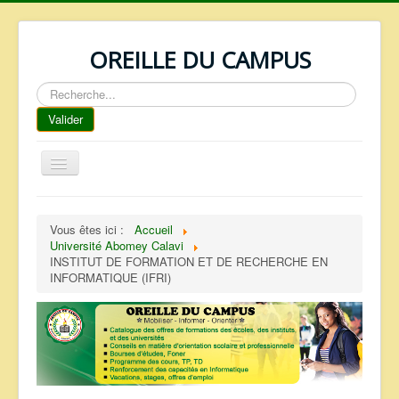
OREILLE DU CAMPUS
Rechercher
Valider
Basculer
la
navigation
ACCUEIL
Vous êtes ici :
Accueil
REPERTOIRE
Université Abomey Calavi
INSTITUT DE FORMATION ET DE RECHERCHE EN
QUI SOMMES NOUS ?
INFORMATIQUE (IFRI)
NOS SERVICES
FAQ
CONTACTS
TELECHARGEMENTS