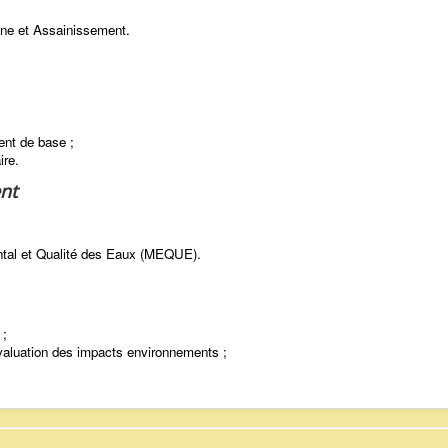
ène et Assainissement.
ent de base ;
ire.
nt
al et Qualité des Eaux (MEQUE).
 ;
évaluation des impacts environnements ;