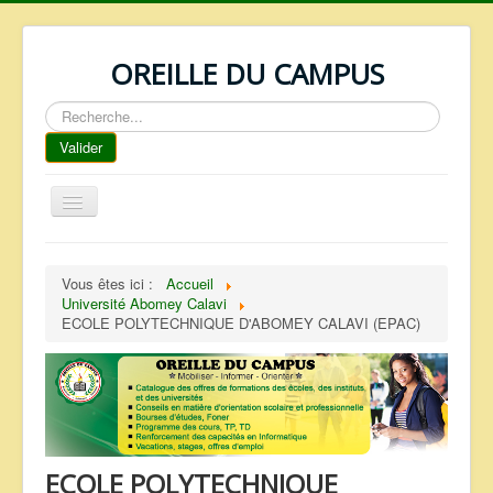
OREILLE DU CAMPUS
Rechercher
Valider
Basculer
la
navigation
ACCUEIL
Vous êtes ici :
Accueil
REPERTOIRE
Université Abomey Calavi
ECOLE POLYTECHNIQUE D'ABOMEY CALAVI (EPAC)
QUI SOMMES NOUS ?
NOS SERVICES
FAQ
CONTACTS
ECOLE POLYTECHNIQUE
TELECHARGEMENTS