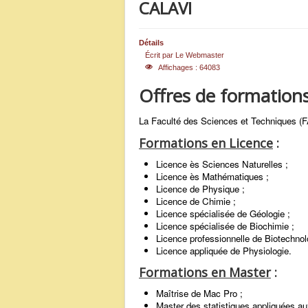
CALAVI
Détails
Écrit par
Le Webmaster
Affichages : 64083
Offres de formations
La Faculté des Sciences et Techniques (FA
Formations en Licence
:
Licence ès Sciences Naturelles ;
Licence ès Mathématiques ;
Licence de Physique ;
Licence de Chimie ;
Licence spécialisée de Géologie ;
Licence spécialisée de Biochimie ;
Licence professionnelle de Biotechnolo
Licence appliquée de Physiologie.
Formations en Master
:
Maîtrise de Mac Pro ;
Master des statistiques appliquées au