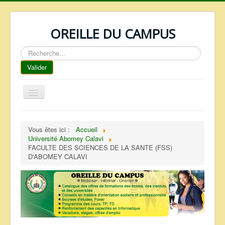
OREILLE DU CAMPUS
Rechercher
Valider
Basculer
la
navigation
ACCUEIL
Vous êtes ici :
Accueil
REPERTOIRE
Université Abomey Calavi
FACULTE DES SCIENCES DE LA SANTE (FSS)
QUI SOMMES NOUS ?
D'ABOMEY CALAVI
NOS SERVICES
FAQ
CONTACTS
TELECHARGEMENTS