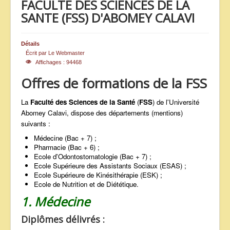
FACULTE DES SCIENCES DE LA
ANNONCES
SANTE (FSS) D'ABOMEY CALAVI
Détails
Écrit par
Le Webmaster
Affichages : 94468
Offres de formations de la FSS
La
Faculté des Sciences de la Santé
(
FSS
) de l'Université
Abomey Calavi, dispose des départements (mentions)
suivants :
Médecine (Bac + 7) ;
Pharmacie (Bac + 6) ;
Ecole d'Odontostomatologie (Bac + 7) ;
Ecole Supérieure des Assistants Sociaux (ESAS) ;
Ecole Supérieure de Kinésithérapie (ESK) ;
Ecole de Nutrition et de Diététique.
1. Médecine
Diplômes délivrés :