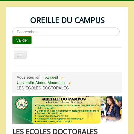
OREILLE DU CAMPUS
Rechercher
Valider
Basculer
la
navigation
ACCUEIL
Vous êtes ici :
Accueil
REPERTOIRE
Université Abdou Moumouni
LES ECOLES DOCTORALES
QUI SOMMES NOUS ?
NOS SERVICES
FAQ
CONTACTS
LES ECOLES DOCTORALES
TELECHARGEMENTS