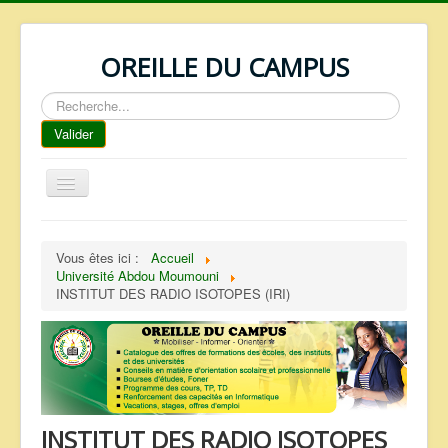
OREILLE DU CAMPUS
Rechercher
Valider
Basculer
la
navigation
ACCUEIL
Vous êtes ici :
Accueil
REPERTOIRE
Université Abdou Moumouni
INSTITUT DES RADIO ISOTOPES (IRI)
QUI SOMMES NOUS ?
NOS SERVICES
FAQ
CONTACTS
INSTITUT DES RADIO ISOTOPES
TELECHARGEMENTS