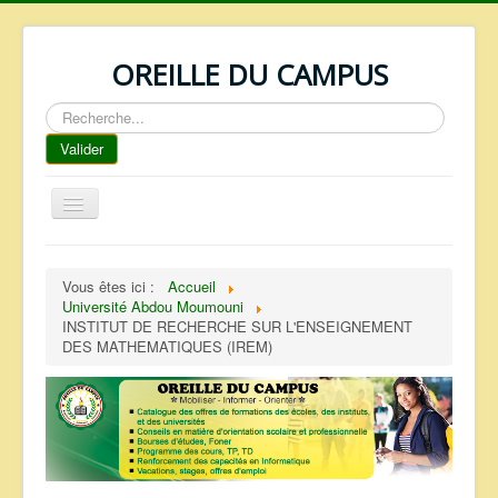
OREILLE DU CAMPUS
Rechercher
Valider
Basculer
la
navigation
ACCUEIL
Vous êtes ici :
Accueil
REPERTOIRE
Université Abdou Moumouni
INSTITUT DE RECHERCHE SUR L'ENSEIGNEMENT
QUI SOMMES NOUS ?
DES MATHEMATIQUES (IREM)
NOS SERVICES
FAQ
CONTACTS
TELECHARGEMENTS