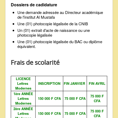
Dossiers de cadidature
Une demande adressée au Directeur académique
de l'institut Al Mustafa
Une (01) photocopie légalisée de la CNIB
Un (01) extrait d'acte de naissance ou une
photocopie légalisée
Une (01) photocopie légalisée du BAC ou diplôme
équivalent.
Frais de scolarité
LICENCE
Lettres
INSCRIPTION
FIN JANVIER
FIN AVRIL
Modernes
1ère ANNÉE
75 000 F
Lettres
150 000 F CFA
75 000 F CFA
CFA
Modernes
2ère ANNÉE
75 000 F
Lettres
150 000 F CFA
75 000 F CFA
CFA