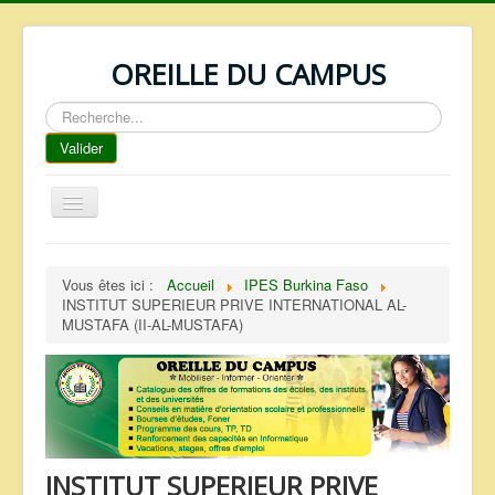
OREILLE DU CAMPUS
Rechercher
Valider
Basculer
la
navigation
ACCUEIL
Vous êtes ici :
Accueil
IPES Burkina Faso
REPERTOIRE
INSTITUT SUPERIEUR PRIVE INTERNATIONAL AL-
MUSTAFA (II-AL-MUSTAFA)
QUI SOMMES NOUS ?
NOS SERVICES
FAQ
CONTACTS
INSTITUT SUPERIEUR PRIVE
TELECHARGEMENTS