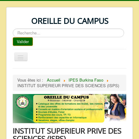
OREILLE DU CAMPUS
Rechercher
Valider
Basculer
la
navigation
ACCUEIL
Vous êtes ici :
Accueil
IPES Burkina Faso
REPERTOIRE
INSTITUT SUPERIEUR PRIVE DES SCIENCES (ISPS)
QUI SOMMES NOUS ?
NOS SERVICES
FAQ
CONTACTS
INSTITUT SUPERIEUR PRIVE DES
TELECHARGEMENTS
SCIENCES (ISPS)