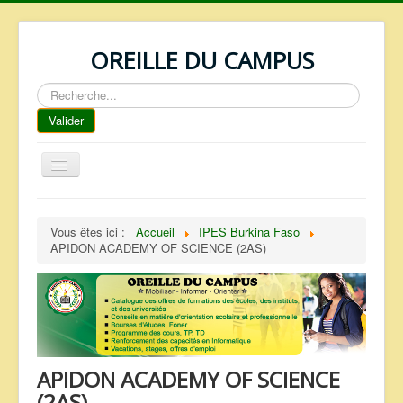
OREILLE DU CAMPUS
Rechercher
Valider
Basculer
la
navigation
ACCUEIL
Vous êtes ici :
Accueil
IPES Burkina Faso
REPERTOIRE
APIDON ACADEMY OF SCIENCE (2AS)
QUI SOMMES NOUS ?
NOS SERVICES
FAQ
CONTACTS
APIDON ACADEMY OF SCIENCE
TELECHARGEMENTS
(2AS)