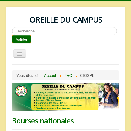
OREILLE DU CAMPUS
Rechercher
Valider
Basculer
la
navigation
ACCUEIL
Vous êtes ici :
Accueil
FAQ
CIOSPB
REPERTOIRE
QUI SOMMES NOUS ?
NOS SERVICES
FAQ
CONTACTS
Bourses nationales
TELECHARGEMENTS