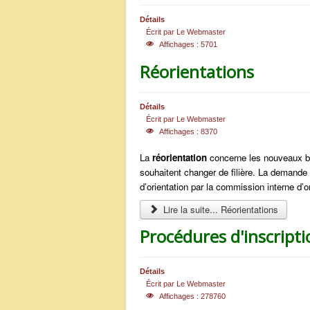
Détails
Écrit par
Le Webmaster
Affichages : 5701
Réorientations
Détails
Écrit par
Le Webmaster
Affichages : 8370
La
réorientation
concerne les nouveaux bach
souhaitent changer de filière. La demande 
d’orientation par la commission interne d’or
Lire la suite... Réorientations
Procédures d'inscripti
Détails
Écrit par
Le Webmaster
Affichages : 278760