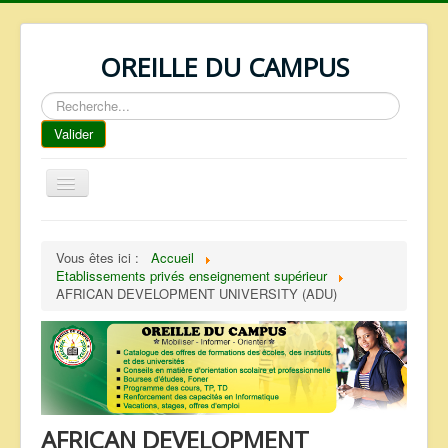
OREILLE DU CAMPUS
Rechercher
Valider
Basculer
la
navigation
ACCUEIL
Vous êtes ici :
Accueil
REPERTOIRE
Etablissements privés enseignement supérieur
AFRICAN DEVELOPMENT UNIVERSITY (ADU)
QUI SOMMES NOUS ?
NOS SERVICES
FAQ
CONTACTS
AFRICAN DEVELOPMENT
TELECHARGEMENTS