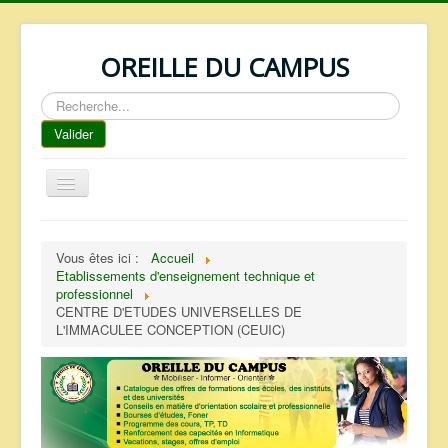
OREILLE DU CAMPUS
Rechercher
Valider
Basculer
la
navigation
ACCUEIL
Vous êtes ici :
Accueil
REPERTOIRE
Etablissements d'enseignement technique et
professionnel
QUI SOMMES NOUS ?
CENTRE D'ETUDES UNIVERSELLES DE
L'IMMACULEE CONCEPTION (CEUIC)
NOS SERVICES
FAQ
CONTACTS
TELECHARGEMENTS