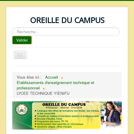
OREILLE DU CAMPUS
Rechercher
Valider
Basculer
la
navigation
ACCUEIL
Vous êtes ici :
Accueil
REPERTOIRE
Etablissements d'enseignement technique et
professionnel
QUI SOMMES NOUS ?
LYCEE TECHNIQUE YIENIFU
NOS SERVICES
FAQ
CONTACTS
TELECHARGEMENTS