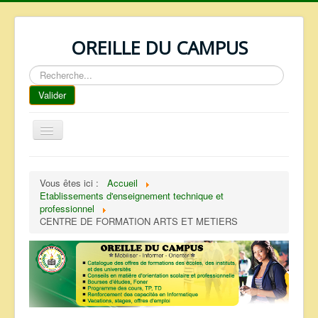
OREILLE DU CAMPUS
Rechercher
Valider
Basculer
la
navigation
ACCUEIL
Vous êtes ici :
Accueil
REPERTOIRE
Etablissements d'enseignement technique et
professionnel
QUI SOMMES NOUS ?
CENTRE DE FORMATION ARTS ET METIERS
NOS SERVICES
FAQ
CONTACTS
TELECHARGEMENTS