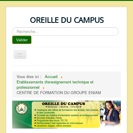
OREILLE DU CAMPUS
Rechercher
Valider
Basculer
la
navigation
ACCUEIL
Vous êtes ici :
Accueil
REPERTOIRE
Etablissements d'enseignement technique et
professionnel
QUI SOMMES NOUS ?
CENTRE DE FORMATION DU GROUPE ENIAM
NOS SERVICES
FAQ
CONTACTS
TELECHARGEMENTS