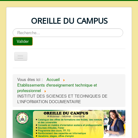
OREILLE DU CAMPUS
Rechercher
Valider
Basculer
la
navigation
ACCUEIL
Vous êtes ici :
Accueil
REPERTOIRE
Etablissements d'enseignement technique et
professionnel
QUI SOMMES NOUS ?
INSTITUT DES SCIENCES ET TECHNIQUES DE
L'INFORMATION DOCUMENTAIRE
NOS SERVICES
FAQ
CONTACTS
TELECHARGEMENTS