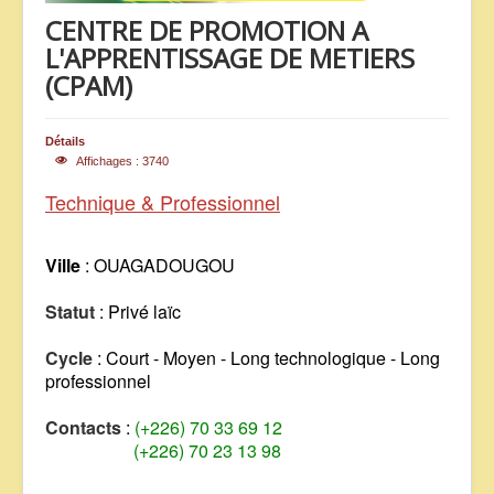
CENTRE DE PROMOTION A
ANNONCES
L'APPRENTISSAGE DE METIERS
(CPAM)
Détails
Affichages : 3740
Technique & Professionnel
Ville
: OUAGADOUGOU
Statut
: Privé laïc
Cycle
: Court - Moyen - Long technologique - Long
professionnel
Contacts
:
(+226) 70 33 69 12
(+226) 70 23 13 98