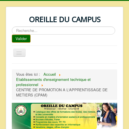
OREILLE DU CAMPUS
Rechercher
Valider
Basculer
la
navigation
ACCUEIL
Vous êtes ici :
Accueil
REPERTOIRE
Etablissements d'enseignement technique et
professionnel
QUI SOMMES NOUS ?
CENTRE DE PROMOTION A L'APPRENTISSAGE DE
METIERS (CPAM)
NOS SERVICES
FAQ
CONTACTS
TELECHARGEMENTS