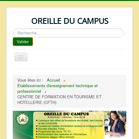
OREILLE DU CAMPUS
Rechercher
Valider
Basculer
la
navigation
ACCUEIL
Vous êtes ici :
Accueil
REPERTOIRE
Etablissements d'enseignement technique et
professionnel
QUI SOMMES NOUS ?
CENTRE DE FORMATION EN TOURISME ET
HOTELLERIE (CFTH)
NOS SERVICES
FAQ
CONTACTS
TELECHARGEMENTS