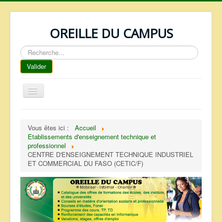
OREILLE DU CAMPUS
Rechercher
Valider
Basculer
la
navigation
ACCUEIL
Vous êtes ici :
Accueil
REPERTOIRE
Etablissements d'enseignement technique et
professionnel
QUI SOMMES NOUS ?
CENTRE D'ENSEIGNEMENT TECHNIQUE INDUSTRIEL
ET COMMERCIAL DU FASO (CETIC/F)
NOS SERVICES
FAQ
CONTACTS
TELECHARGEMENTS