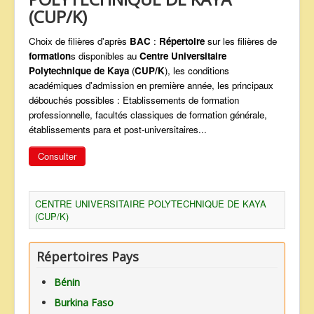
(CUP/K)
ANNONCES
Choix de filières d'après
BAC
:
Répertoire
sur les filières de
formation
s disponibles au
Centre Universitaire
Polytechnique de Kaya
(
CUP/K
), les conditions
académiques d'admission en première année, les principaux
débouchés possibles : Etablissements de formation
professionnelle, facultés classiques de formation générale,
établissements para et post-universitaires...
Consulter
CENTRE UNIVERSITAIRE POLYTECHNIQUE DE KAYA
(CUP/K)
Répertoires Pays
Bénin
Burkina Faso