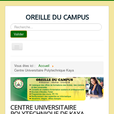
OREILLE DU CAMPUS
Rechercher
Valider
Basculer
la
navigation
ACCUEIL
Vous êtes ici :
Accueil
REPERTOIRE
Centre Universitaire Polytechnique Kaya
QUI SOMMES NOUS ?
NOS SERVICES
FAQ
CONTACTS
CENTRE UNIVERSITAIRE
TELECHARGEMENTS
POLYTECHNIQUE DE KAYA