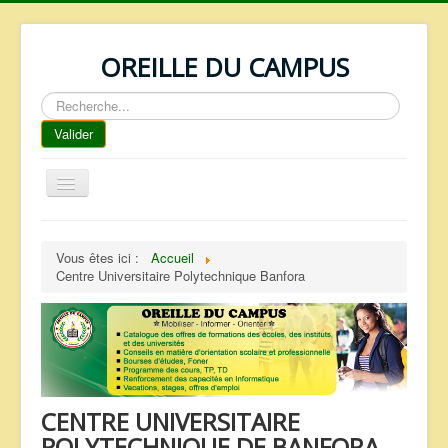
OREILLE DU CAMPUS
Rechercher
Valider
Basculer
la
navigation
ACCUEIL
Vous êtes ici :
Accueil
REPERTOIRE
Centre Universitaire Polytechnique Banfora
QUI SOMMES NOUS ?
NOS SERVICES
FAQ
CONTACTS
CENTRE UNIVERSITAIRE
TELECHARGEMENTS
POLYTECHNIQUE DE BANFORA