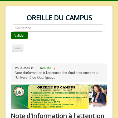
OREILLE DU CAMPUS
Rechercher
Valider
Basculer
la
navigation
ACCUEIL
Vous êtes ici :
Accueil
REPERTOIRE
Note d'information à l'attention des étudiants orientés à
l'Université de Ouahigouya
QUI SOMMES NOUS ?
NOS SERVICES
FAQ
CONTACTS
Note d'information à l'attention
TELECHARGEMENTS