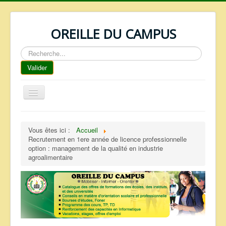
OREILLE DU CAMPUS
Rechercher
Valider
Basculer
la
navigation
ACCUEIL
Vous êtes ici :
Accueil
REPERTOIRE
Recrutement en 1ere année de licence professionnelle
option : management de la qualité en industrie
QUI SOMMES NOUS ?
agroalimentaire
NOS SERVICES
FAQ
CONTACTS
TELECHARGEMENTS