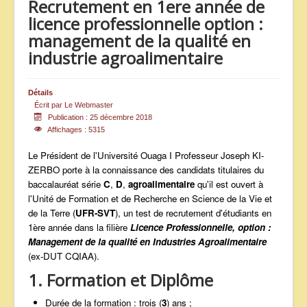
Recrutement en 1ere année de
ANNONCES
licence professionnelle option :
management de la qualité en
industrie agroalimentaire
Détails
Écrit par
Le Webmaster
Publication : 25 décembre 2018
Affichages : 5315
Le Président de l'Université Ouaga I Professeur Joseph KI-
ZERBO porte à la connaissance des candidats titulaires du
baccalauréat série
C
,
D
,
agroalimentaire
qu'il est ouvert à
l'Unité de Formation et de Recherche en Science de la Vie et
de la Terre (
UFR-SVT
), un test de recrutement d'étudiants en
1ère année dans la filière
Licence Professionnelle, option :
Management de la qualité en Industries Agroalimentaire
(ex-DUT CQIAA).
1. Formation et Diplôme
Durée de la formation : trois (
3
) ans ;