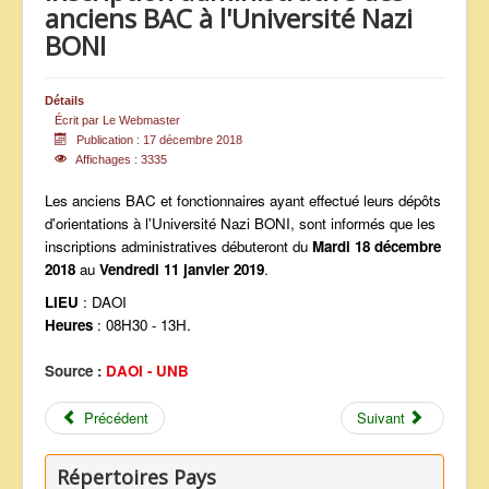
anciens BAC à l'Université Nazi
ANNONCES
BONI
Détails
Écrit par
Le Webmaster
Publication : 17 décembre 2018
Affichages : 3335
Les anciens BAC et fonctionnaires ayant effectué leurs dépôts
d'orientations à l'Université Nazi BONI, sont informés que les
inscriptions administratives débuteront du
Mardi 18 décembre
2018
au
Vendredi 11 janvier 2019
.
LIEU
: DAOI
Heures
: 08H30 - 13H.
Source :
DAOI - UNB
Précédent
Suivant
Répertoires Pays