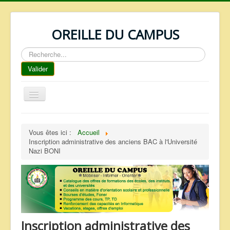
OREILLE DU CAMPUS
Rechercher
Valider
Basculer
la
navigation
ACCUEIL
Vous êtes ici :
Accueil
REPERTOIRE
Inscription administrative des anciens BAC à l'Université
Nazi BONI
QUI SOMMES NOUS ?
NOS SERVICES
FAQ
CONTACTS
Inscription administrative des
TELECHARGEMENTS