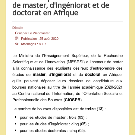
de master, d'ingéniorat et de
ANNONCES
doctorat en Afrique
Détails
Écrit par
Le Webmaster
Publication : 25 août 2020
Affichages : 8067
Le Ministre de l'Enseignement Supérieur, de la Recherche
Scientifique et de l'Innovation (MESRSI) a l'honneur de porter
à la connaissance des étudiants désireux d'entreprendre des
études de
master
, d'
ingéniorat
et de
doctorat
en Afrique,
qu'ils peuvent déposer leurs dossiers de candidature aux
bourses nationales au titre de l'année académique 2020-2021
au Centre national de l'Information, de l'Orientation Scolaire et
Professionnelle des Bourses (
CIOSPB
).
Le nombre de bourses disponibles est de
treize
(
13
) :
pour les études de master : trois (03) ;
pour les études d'ingéniorat : cinq (05) ;
pour les études doctorales : cinq (05).