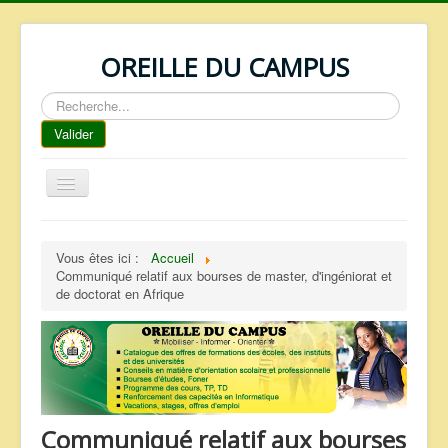
OREILLE DU CAMPUS
Rechercher
Valider
Basculer
la
navigation
ACCUEIL
Vous êtes ici :
Accueil
REPERTOIRE
Communiqué relatif aux bourses de master, d'ingéniorat et
de doctorat en Afrique
QUI SOMMES NOUS ?
NOS SERVICES
FAQ
CONTACTS
Communiqué relatif aux bourses
TELECHARGEMENTS