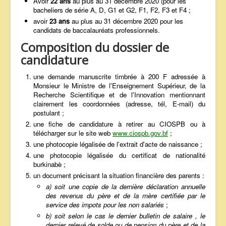
Avoir
22 ans
au plus au 31 décembre 2020 (pour les
bacheliers de série A, D, G1 et G2, F1, F2, F3 et F4 ;
avoir
23 ans
au plus au 31 décembre 2020 pour les
candidats de baccalauréats professionnels.
Composition du dossier de
candidature
une demande manuscrite timbrée à 200 F adressée à
Monsieur le Ministre de l'Enseignement Supérieur, de la
Recherche Scientifique et de l'Innovation mentionnant
clairement les coordonnées (adresse, tél, E-mail) du
postulant ;
une fiche de candidature à retirer au CIOSPB ou à
télécharger sur le site web
www.ciospb.gov.bf
;
une photocopie légalisée de l'extrait d'acte de naissance ;
une photocopie légalisée du certificat de nationalité
burkinabè ;
un document précisant la situation financière des parents :
a) soit une copie de la dernière déclaration annuelle
des revenus du père et de la mère certifiée par le
service des impots pour les non salariés
;
b) soit selon le cas le dernier bulletin de salaire , le
dernier relevé de solde ou de pension du père et de la