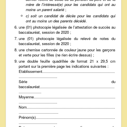
mère de l'intéressé(e) pour les candidats qui ont au
moins un parent salarié
;
c) soit un candidat de décès pour les candidats qui
ont au moins un des parents décédé
.
une (01) photocopie légalisée de l'attestation de succès au
baccalauréat, session de 2020 ;
une (01) photocopie légalisée du relevé de notes du
baccalauréat, session de 2020 ;
une chemise cartonnée de couleur jaune pour les garçons
et verte pour les filles (ne rien écrire dessus) ;
une double feuille quadrillée de format 21 x 29,5 cm
portant sur la première page les indications suivantes :
Etablissement................................................................
..................................
Série du
baccalauréat..................................................................
....................
Moyenne........................................................................
..................................
Nom..............................................................................
...................................
Prénom(s)......................................................................
..................................