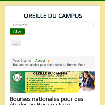
OREILLE DU CAMPUS
Rechercher
Valider
Basculer
la
navigation
ACCUEIL
Vous êtes ici :
Accueil
REPERTOIRE
Bourses nationales pour des études au Burkina Faso
QUI SOMMES NOUS ?
NOS SERVICES
FAQ
CONTACTS
Bourses nationales pour des
TELECHARGEMENTS
études au Burkina Faso