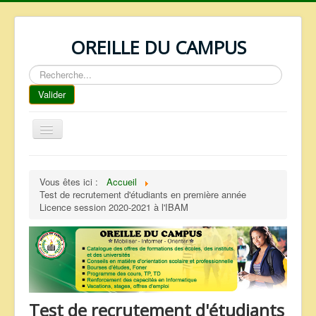
OREILLE DU CAMPUS
Rechercher
Valider
Basculer
la
navigation
ACCUEIL
Vous êtes ici :
Accueil
REPERTOIRE
Test de recrutement d'étudiants en première année
Licence session 2020-2021 à l'IBAM
QUI SOMMES NOUS ?
NOS SERVICES
FAQ
CONTACTS
Test de recrutement d'étudiants
TELECHARGEMENTS