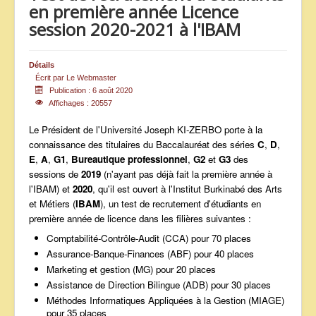
en première année Licence
ANNONCES
session 2020-2021 à l'IBAM
Détails
Écrit par
Le Webmaster
Publication : 6 août 2020
Affichages : 20557
Le Président de l'Université Joseph KI-ZERBO porte à la
connaissance des titulaires du Baccalauréat des séries
C
,
D
,
E
,
A
,
G1
,
Bureautique professionnel
,
G2
et
G3
des
sessions de
2019
(n'ayant pas déjà fait la première année à
l'IBAM) et
2020
, qu'il est ouvert à l'Institut Burkinabé des Arts
et Métiers (
IBAM
), un test de recrutement d'étudiants en
première année de licence dans les filières suivantes :
Comptabilité-Contrôle-Audit (CCA) pour 70 places
Assurance-Banque-Finances (ABF) pour 40 places
Marketing et gestion (MG) pour 20 places
Assistance de Direction Bilingue (ADB) pour 30 places
Méthodes Informatiques Appliquées à la Gestion (MIAGE)
pour 35 places