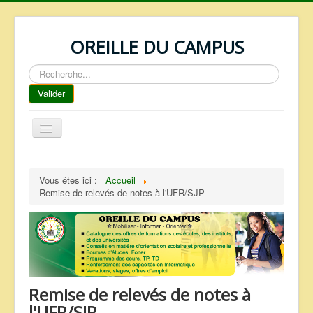
OREILLE DU CAMPUS
Rechercher
Valider
Basculer
la
navigation
ACCUEIL
Vous êtes ici :
Accueil
REPERTOIRE
Remise de relevés de notes à l'UFR/SJP
QUI SOMMES NOUS ?
NOS SERVICES
FAQ
CONTACTS
Remise de relevés de notes à
TELECHARGEMENTS
l'UFR/SJP