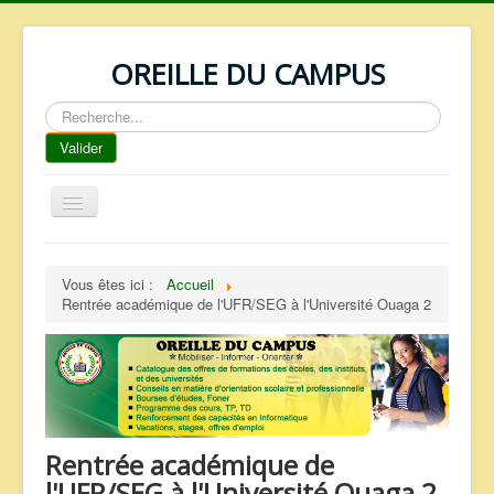
OREILLE DU CAMPUS
Rechercher
Valider
Basculer
la
navigation
ACCUEIL
Vous êtes ici :
Accueil
REPERTOIRE
Rentrée académique de l'UFR/SEG à l'Université Ouaga 2
QUI SOMMES NOUS ?
NOS SERVICES
FAQ
CONTACTS
Rentrée académique de
TELECHARGEMENTS
l'UFR/SEG à l'Université Ouaga 2