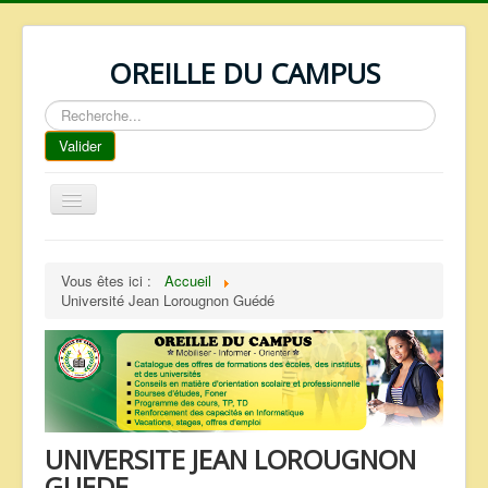
OREILLE DU CAMPUS
Rechercher
Valider
Basculer
la
navigation
ACCUEIL
Vous êtes ici :
Accueil
REPERTOIRE
Université Jean Lorougnon Guédé
QUI SOMMES NOUS ?
NOS SERVICES
FAQ
CONTACTS
UNIVERSITE JEAN LOROUGNON
TELECHARGEMENTS
GUEDE