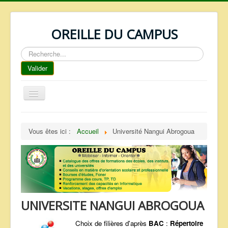
OREILLE DU CAMPUS
Rechercher
Valider
Basculer
la
navigation
ACCUEIL
Vous êtes ici :
Accueil
Université Nangui Abrogoua
REPERTOIRE
QUI SOMMES NOUS ?
NOS SERVICES
FAQ
UNIVERSITE NANGUI ABROGOUA
CONTACTS
TELECHARGEMENTS
Choix de filières d'après
BAC
:
Répertoire