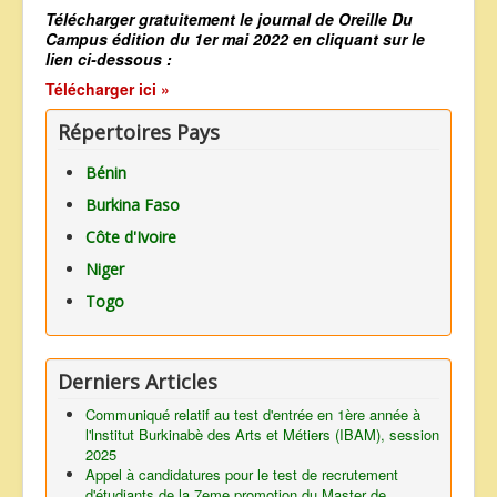
Télécharger gratuitement le journal de
Oreille Du
ANNONCES
Campus édition du 1er mai 2022 en cliquant sur le
lien ci-dessous :
Télécharger ici »
Répertoires Pays
Bénin
Burkina Faso
Côte d'Ivoire
Niger
Togo
Derniers Articles
Communiqué relatif au test d'entrée en 1ère année à
l'lnstitut Burkinabè des Arts et Métiers (IBAM), session
2025
Appel à candidatures pour le test de recrutement
d'étudiants de la 7eme promotion du Master de