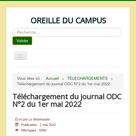
OREILLE DU CAMPUS
Rechercher
Valider
Basculer
la
navigation
ACCUEIL
Vous êtes ici :
Accueil
TELECHARGEMENTS
REPERTOIRE
Téléchargement du journal ODC N°2 du 1er mai 2022
QUI SOMMES NOUS ?
Téléchargement du journal ODC
NOS SERVICES
N°2 du 1er mai 2022
FAQ
Écrit par
Le Webmaster
CONTACTS
Publication : 1 mai 2022
Affichages : 6090
TELECHARGEMENTS