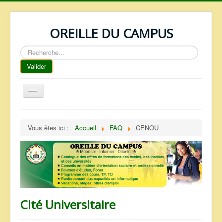
OREILLE DU CAMPUS
Rechercher
Valider
Basculer
la
navigation
ACCUEIL
Vous êtes ici :
Accueil
FAQ
CENOU
REPERTOIRE
QUI SOMMES NOUS ?
NOS SERVICES
FAQ
CONTACTS
Cité Universitaire
TELECHARGEMENTS