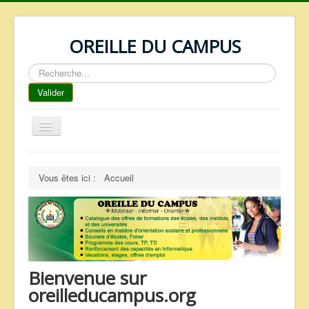
OREILLE DU CAMPUS
Rechercher
Valider
Basculer
la
navigation
ACCUEIL
Vous êtes ici :
Accueil
REPERTOIRE
QUI SOMMES NOUS ?
NOS SERVICES
FAQ
Bienvenue sur
CONTACTS
oreilleducampus.org
TELECHARGEMENTS