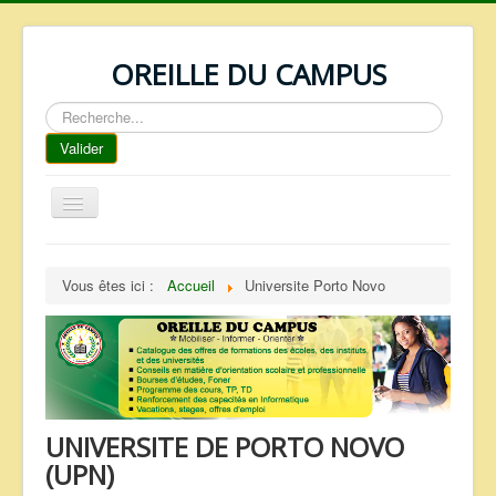
OREILLE DU CAMPUS
Rechercher
Valider
Basculer
la
navigation
ACCUEIL
Vous êtes ici :
Accueil
Universite Porto Novo
REPERTOIRE
QUI SOMMES NOUS ?
NOS SERVICES
FAQ
UNIVERSITE DE PORTO NOVO
CONTACTS
(UPN)
TELECHARGEMENTS