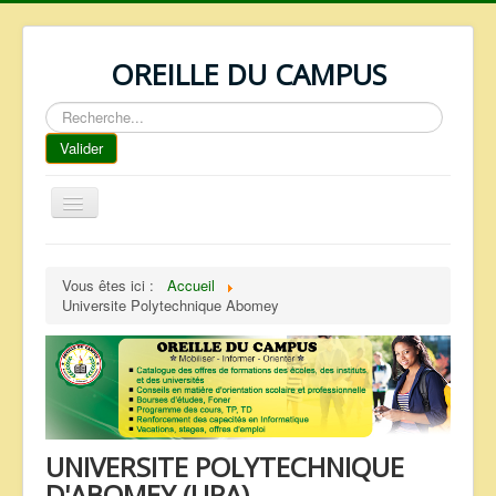
OREILLE DU CAMPUS
Rechercher
Valider
Basculer
la
navigation
ACCUEIL
Vous êtes ici :
Accueil
REPERTOIRE
Universite Polytechnique Abomey
QUI SOMMES NOUS ?
NOS SERVICES
FAQ
CONTACTS
UNIVERSITE POLYTECHNIQUE
TELECHARGEMENTS
D'ABOMEY (UPA)