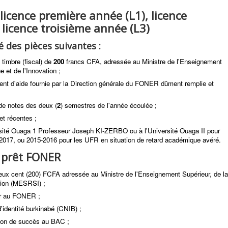
licence première année (L1), licence
licence troisième année (L3)
 des pièces suivantes :
timbre (fiscal) de
200
francs CFA, adressée au Ministre de l'Enseignement
 et de l'Innovation ;
nt d'aide fournie par la Direction générale du FONER dûment remplie et
de notes des deux (
2
) semestres de l'année écoulée ;
et récentes ;
versité Ouaga 1 Professeur Joseph KI-ZERBO ou à l'Université Ouaga II pour
017, ou 2015-2016 pour les UFR en situation de retard académique avéré.
 prêt FONER
x cent (200) FCFA adressée au Ministre de l'Enseignement Supérieur, de la
tion (MESRSI) ;
er au FONER ;
'identité burkinabé (CNIB) ;
tion de succès au BAC ;