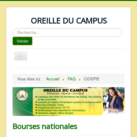
OREILLE DU CAMPUS
Rechercher
Valider
Basculer
la
navigation
ACCUEIL
Vous êtes ici :
Accueil
FAQ
CIOSPB
REPERTOIRE
QUI SOMMES NOUS ?
NOS SERVICES
FAQ
CONTACTS
Bourses nationales
TELECHARGEMENTS